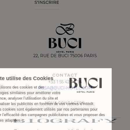
S'INSCRIRE
22, RUE DE BUCI 75006 PARIS
CONTACT
+33 1 55 42 74 74
RESA@BUCI-HOTEL.COM
NOUS CONTACTER